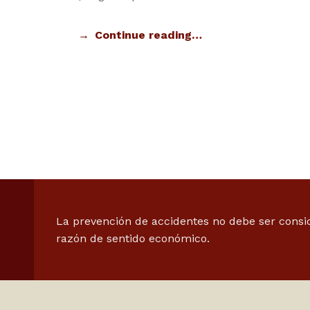
Continue reading…
LOREM IPSUM DOLOR
La prevención de accidentes no debe ser consi
razón de sentido económico.